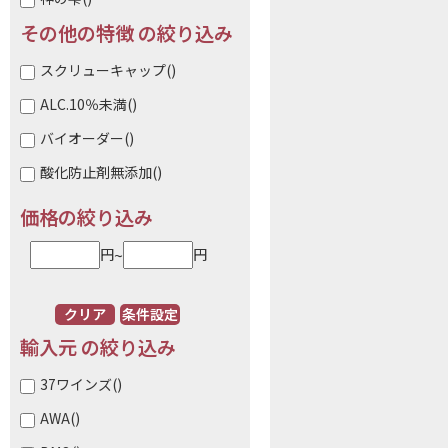
その他の特徴 の絞り込み
スクリューキャップ
()
ALC.10％未満
()
バイオーダー
()
酸化防止剤無添加
()
価格の絞り込み
~
円
円
クリア
条件設定
輸入元 の絞り込み
37ワインズ
()
AWA
()