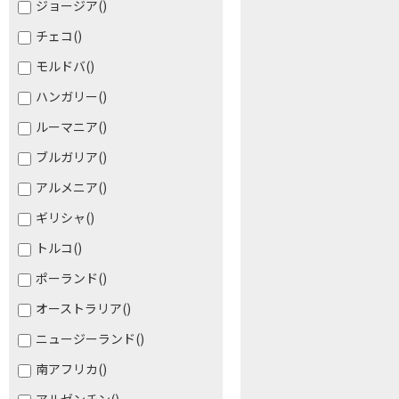
ジョージア
()
チェコ
()
モルドバ
()
ハンガリー
()
ルーマニア
()
ブルガリア
()
アルメニア
()
ギリシャ
()
トルコ
()
ポーランド
()
オーストラリア
()
ニュージーランド
()
南アフリカ
()