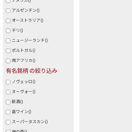
アメリカ
()
アルゼンチン
()
オーストラリア
()
チリ
()
ニュージーランド
()
ポルトガル
()
南アフリカ
()
有名銘柄 の絞り込み
ノヴェッロ
()
ヌーヴォー
()
新酒
()
島ワイン
()
スーパータスカン
()
神の雫
()