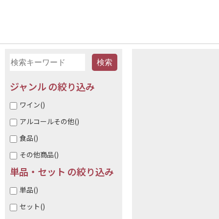
ジャンル の絞り込み
ワイン
()
アルコールその他
()
食品
()
その他商品
()
単品・セット の絞り込み
単品
()
セット
()