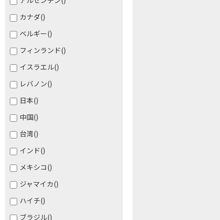
アルゼンチン
()
カナダ
()
ベルギー
()
フィンランド
()
イスラエル
()
レバノン
()
日本
()
中国
()
台湾
()
インド
()
メキシコ
()
ジャマイカ
()
ハイチ
()
ブラジル
()