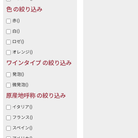
色 の絞り込み
赤
()
白
()
ロゼ
()
オレンジ
()
ワインタイプ の絞り込み
発泡
()
微発泡
()
原産地呼称 の絞り込み
イタリア
()
フランス
()
スペイン
()