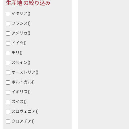
生産地 の絞り込み
イタリア
()
フランス
()
アメリカ
()
ドイツ
()
チリ
()
スペイン
()
オーストリア
()
ポルトガル
()
イギリス
()
スイス
()
スロヴェニア
()
クロアチア
()