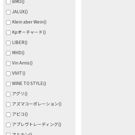
BMO
()
JALUX
()
Klein aber Wein
()
Kpオーチャード
()
LIBER
()
MHD
()
Vin Amis
()
VIVIT
()
WINE TO STYLE
()
アグリ
()
アズマコーポレーション
()
アビコ
()
アプレヴトレーディング
()
アルカン
()