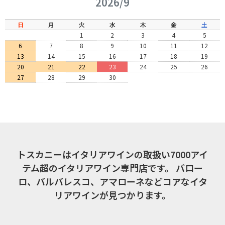
2026/9
日
月
火
水
木
金
土
1
2
3
4
5
6
7
8
9
10
11
12
13
14
15
16
17
18
19
20
21
22
23
24
25
26
27
28
29
30
トスカニーはイタリアワインの取扱い7000アイ
テム超のイタリアワイン専門店です。
バロー
ロ、バルバレスコ、アマローネなどコアなイタ
リアワインが見つかります。