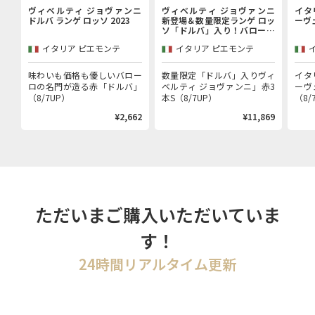
ヴィベルティ ジョヴァンニ
ヴィベルティ ジョヴァンニ
イタ
ドルバ ランゲ ロッソ 2023
新登場＆数量限定ランゲ ロッ
ーヴ
ソ「ドルバ」入り！バローロ
村で100年以上続く歴史的生
イタリア ピエモンテ
イタリア ピエモンテ
産者「ヴィベルティ ジョヴァ
ンニ」赤3本セット
味わいも価格も優しいバロー
数量限定「ドルバ」入りヴィ
イタ
ロの名門が造る赤「ドルバ」
ベルティ ジョヴァンニ」赤3
ーヴ
（8/7UP）
本S（8/7UP）
（8/
¥2,662
¥11,869
ただいまご購入いただいていま
す！
24時間リアルタイム更新