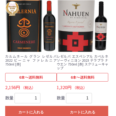
カルムネール グラン レゼルバ
レゼルバ エスペシアル カベルネ
2022 ビーニャ ファレルニア
ソーヴィニヨン 2023 テラプラ ナ
750ml [赤]
ウエン 750ml [赤] スクリューキャ
ップ
6本～送料無料
6本～送料無料
2,156円
1,320円
（税込）
（税込）
数量
数量
カートに入れる
カートに入れる