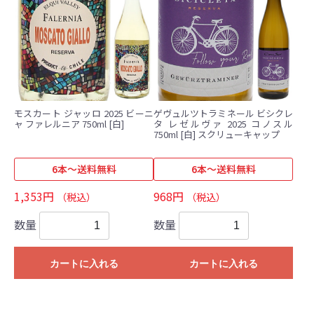
モスカート ジャッロ 2025 ビーニ
ゲヴュルツトラミネール ビシクレ
ャ ファレルニア 750ml [白]
タ レゼルヴァ 2025 コノスル
750ml [白] スクリューキャップ
6本～送料無料
6本～送料無料
1,353円
968円
（税込）
（税込）
数量
数量
カートに入れる
カートに入れる