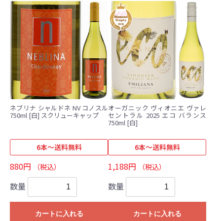
ネブリナ シャルドネ NV コノスル
オーガニック ヴィオニエ ヴァレ
750ml [白] スクリューキャップ
セントラル 2025 エコ バランス
750ml [白]
6本～送料無料
6本～送料無料
880円
1,188円
（税込）
（税込）
数量
数量
カートに入れる
カートに入れる