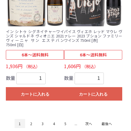
イン シトゥ シグネイチャーワイ
パイス ヴィエホ レッド マウレ ヴ
ンズ シャルドネ ヴィオニエ 2021
ァレー 2023 ブション ファミリー
ヴィーニャ サン エステバン
ワインズ 750ml [赤]
750ml [白]
6本～送料無料
6本～送料無料
1,936円
1,606円
（税込）
（税込）
数量
数量
カートに入れる
カートに入れる
1
2
3
4
5
...
次へ
最後へ