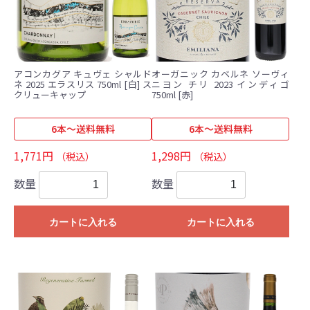
アコンカグア キュヴェ シャルド
オーガニック カベルネ ソーヴィ
ネ 2025 エラスリス 750ml [白] ス
ニヨン チリ 2023 インディゴ
クリューキャップ
750ml [赤]
6本～送料無料
6本～送料無料
1,771円
1,298円
（税込）
（税込）
数量
数量
カートに入れる
カートに入れる