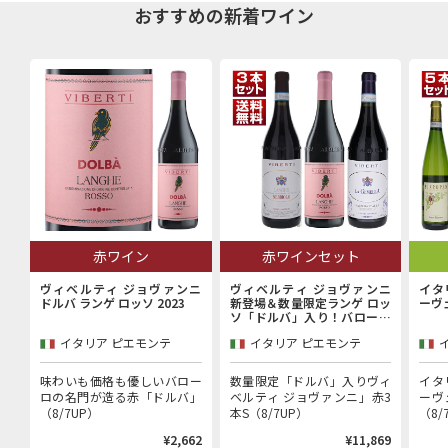
おすすめの新着ワイン
赤ワイン
赤ワインセット
ヴィベルティ ジョヴァンニ
ヴィベルティ ジョヴァンニ
イタ
ドルバ ランゲ ロッソ 2023
新登場＆数量限定ランゲ ロッ
ーヴ
ソ「ドルバ」入り！バローロ
村で100年以上続く歴史的生
イタリア ピエモンテ
イタリア ピエモンテ
産者「ヴィベルティ ジョヴァ
ンニ」赤3本セット
味わいも価格も優しいバロー
数量限定「ドルバ」入りヴィ
イタ
ロの名門が造る赤「ドルバ」
ベルティ ジョヴァンニ」赤3
ーヴ
（8/7UP）
本S（8/7UP）
（8/
¥2,662
¥11,869