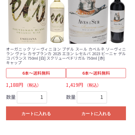
オーガニック ソーヴィニヨン ブ
デル スール カベルネ ソーヴィニ
ラン ヴァレ カサブランカ 2025 エ
ヨン レセルバ 2023 ビーニャ デル
コ バランス 750ml [白] スクリュー
ペドリガル 750ml [赤]
キャップ
6本～送料無料
6本～送料無料
1,188円
1,419円
（税込）
（税込）
数量
数量
カートに入れる
カートに入れる