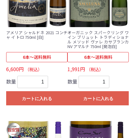
アメリア シャルドネ 2021 コンチ
オーガニック スパークリング ワ
ャ イ トロ 750ml [白]
イン ブリュット トラディショナ
ル メソッド ヴァレ カサブランカ
NV アマルナ 750ml [発泡白]
6本～送料無料
6本～送料無料
6,600円
1,991円
（税込）
（税込）
数量
数量
カートに入れる
カートに入れる