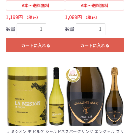
6本～送料無料
6本～送料無料
1,199円
1,089円
（税込）
（税込）
数量
数量
カートに入れる
カートに入れる
ラ ミシオン デ ピルケ シャルドネ
スパークリング エンジェル ブリ