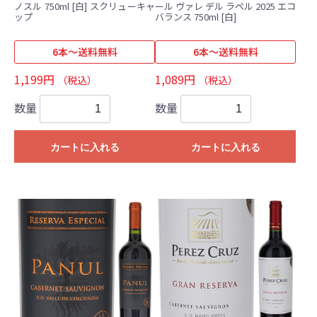
ノスル 750ml [白] スクリューキャ
ール ヴァレ デル ラペル 2025 エコ
ップ
バランス 750ml [白]
6本～送料無料
6本～送料無料
1,199円
1,089円
（税込）
（税込）
数量
数量
カートに入れる
カートに入れる