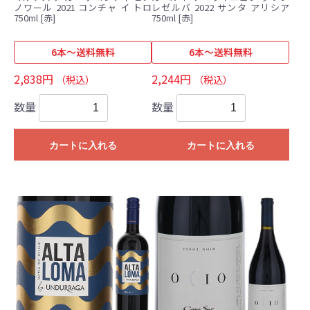
ノワール 2021 コンチャ イ トロ
レゼルバ 2022 サンタ アリシア
750ml [赤]
750ml [赤]
6本～送料無料
6本～送料無料
2,838円
2,244円
（税込）
（税込）
数量
数量
カートに入れる
カートに入れる