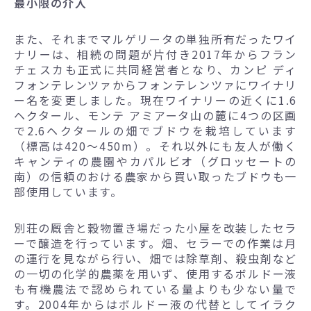
最小限の介入
また、それまでマルゲリータの単独所有だったワイ
ナリーは、相続の問題が片付き2017年からフラン
チェスカも正式に共同経営者となり、カンピ ディ
フォンテレンツァからフォンテレンツァにワイナリ
ー名を変更しました。現在ワイナリーの近くに1.6
ヘクタール、モンテ アミアータ山の麓に4つの区画
で2.6ヘクタールの畑でブドウを栽培しています
（標高は420～450m）。それ以外にも友人が働く
キャンティの農園やカパルビオ（グロッセートの
南）の信頼のおける農家から買い取ったブドウも一
部使用しています。
別荘の厩舎と穀物置き場だった小屋を改装したセラ
ーで醸造を行っています。畑、セラーでの作業は月
の運行を見ながら行い、畑では除草剤、殺虫剤など
の一切の化学的農薬を用いず、使用するボルドー液
も有機農法で認められている量よりも少ない量で
す。2004年からはボルドー液の代替としてイラク