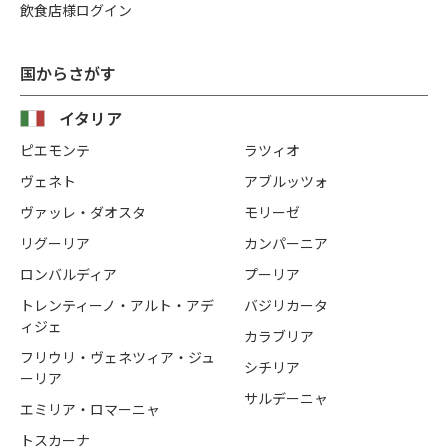
飲食店様ログイン
国からさがす
イタリア
ピエモンテ
ラツィオ
ヴェネト
アブルッツォ
ヴァッレ・ダオスタ
モリーゼ
リグーリア
カンパーニア
ロンバルディア
プーリア
トレンティーノ・アルト・アデ
バジリカータ
ィジェ
カラブリア
フリウリ・ヴェネツィア・ジュ
シチリア
ーリア
サルデーニャ
エミリア・ロマーニャ
トスカーナ