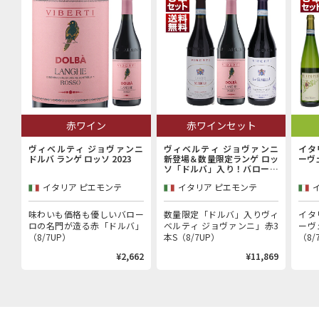
赤ワイン
赤ワインセット
ヴィベルティ ジョヴァンニ
ヴィベルティ ジョヴァンニ
イタ
ドルバ ランゲ ロッソ 2023
新登場＆数量限定ランゲ ロッ
ーヴ
ソ「ドルバ」入り！バローロ
村で100年以上続く歴史的生
イタリア ピエモンテ
イタリア ピエモンテ
産者「ヴィベルティ ジョヴァ
ンニ」赤3本セット
味わいも価格も優しいバロー
数量限定「ドルバ」入りヴィ
イタ
ロの名門が造る赤「ドルバ」
ベルティ ジョヴァンニ」赤3
ーヴ
（8/7UP）
本S（8/7UP）
（8/
¥2,662
¥11,869