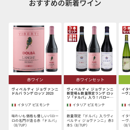
おすすめの新着ワイン
赤ワイン
赤ワインセット
ヴィベルティ ジョヴァンニ
ヴィベルティ ジョヴァンニ
イタ
ドルバ ランゲ ロッソ 2023
新登場＆数量限定ランゲ ロッ
ーヴ
ソ「ドルバ」入り！バローロ
村で100年以上続く歴史的生
イタリア ピエモンテ
イタリア ピエモンテ
産者「ヴィベルティ ジョヴァ
ンニ」赤3本セット
味わいも価格も優しいバロー
数量限定「ドルバ」入りヴィ
イタ
ロの名門が造る赤「ドルバ」
ベルティ ジョヴァンニ」赤3
ーヴ
（8/7UP）
本S（8/7UP）
（8/