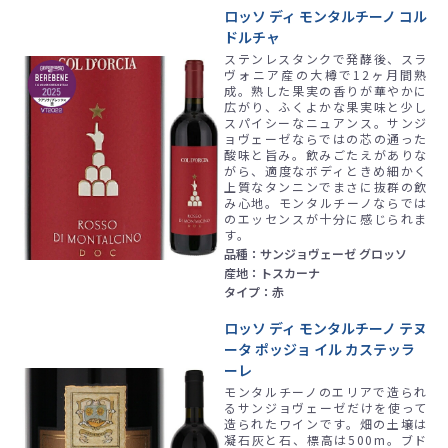
ロッソ ディ モンタルチーノ コル
ドルチャ
ステンレスタンクで発酵後、スラ
ヴォニア産の大樽で12ヶ月間熟
成。熟した果実の香りが華やかに
広がり、ふくよかな果実味と少し
スパイシーなニュアンス。サンジ
ョヴェーゼならではの芯の通った
酸味と旨み。飲みごたえがありな
がら、適度なボディときめ細かく
上質なタンニンでまさに抜群の飲
み心地。モンタルチーノならでは
のエッセンスが十分に感じられま
す。
品種：サンジョヴェーゼ グロッソ
産地：トスカーナ
タイプ：赤
ロッソ ディ モンタルチーノ テヌ
ータ ポッジョ イル カステッラ
ーレ
モンタルチーノのエリアで造られ
るサンジョヴェーゼだけを使って
造られたワインです。畑の土壌は
凝石灰と石、標高は500m。ブド