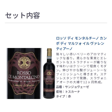
セット内容
ロッソ ディ モンタルチーノ カン
ポ ディ マルツォ イル ヴァレン
ティアーノ
瑞々しい赤いベリーのアロマティ
ックな香り。柔らかな果実とエレ
ガントなストラクチャーが織りな
す味わいはクリーンで程良くモダ
ン。伸びやかな酸がジューシーな
フィニッシュへと導きます。ステ
ンレスタンクで発酵、スラヴォニ
アオークの大樽で12ヶ月熟成。
品種：サンジョヴェーゼ
産地：トスカーナ
タイプ：赤