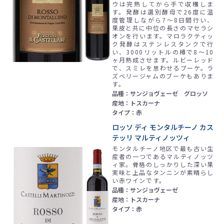
ウは完熟してから手で収穫しま
す。発酵は選別酵母で26度に温
度管理しながら7～8日間行い、
果皮と共に中位の長さのマセラシ
オンを行います。マロラクティッ
ク発酵はステンレスタンクで行
い、3000リットルの樽で8～10
ヶ月熟成させます。ルビーレッド
で、スミレを思わせるブーケ。ラ
ズベリージャムのブーケもありま
す。
品種：サンジョヴェーゼ グロッソ
産地：トスカーナ
タイプ：赤
ロッソ ディ モンタルチーノ カス
テッリ マルティノッツィ
モンタルチーノ地区で最も古い生
産者の一つであるマルティノッツ
ィ家。骨格のしっかりした深い果
実味と上品なタンニンが素晴らし
い赤ワインです。
品種：サンジョヴェーゼ
産地：トスカーナ
タイプ：赤