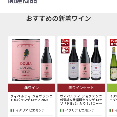
おすすめの新着ワイン
赤ワイン
赤ワインセット
ヴィベルティ ジョヴァンニ
ヴィベルティ ジョヴァンニ
イタ
ドルバ ランゲ ロッソ 2023
新登場＆数量限定ランゲ ロッ
ーヴ
ソ「ドルバ」入り！バローロ
村で100年以上続く歴史的生
イタリア ピエモンテ
イタリア ピエモンテ
産者「ヴィベルティ ジョヴァ
ンニ」赤3本セット