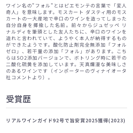
ワイン名の"フォル"とはピエモンテの言葉で「変人
奇人」を意味します。モスカート ダスティ用のモス
カートの一大産地で辛口のワインを造ってしまった
自分自身を揶揄した名前。前々からジュゼッペ リ
ナルディを筆頭とした友人たちに、辛口のワインを
造れと言われていて、ようやく本人が納得するもの
ができたようです。酸化防止剤完全無添加「フォル
ゼロ」、若干量の添加「フォル」があります。こち
らはSO2添加バージョンで、ボトリング時に若干の
二酸化硫黄を添加しています。天真爛漫な美味しさ
のあるワインです（インポーターのヴィナイオータ
社コメントより）。
受賞歴
リアルワインガイド92号で旨安賞2025獲得(2023)