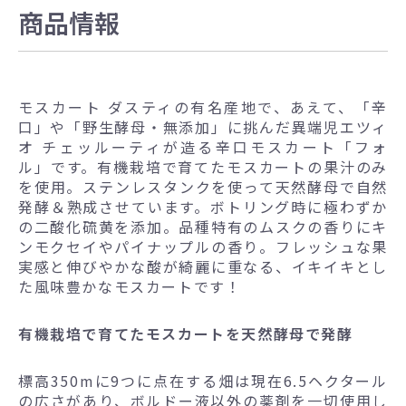
商品情報
モスカート ダスティの有名産地で、あえて、「辛
口」や「野生酵母・無添加」に挑んだ異端児エツィ
オ チェッルーティが造る辛口モスカート「フォ
ル」です。有機栽培で育てたモスカートの果汁のみ
を使用。ステンレスタンクを使って天然酵母で自然
発酵＆熟成させています。ボトリング時に極わずか
の二酸化硫黄を添加。品種特有のムスクの香りにキ
ンモクセイやパイナップルの香り。フレッシュな果
実感と伸びやかな酸が綺麗に重なる、イキイキとし
た風味豊かなモスカートです！
有機栽培で育てたモスカートを天然酵母で発酵
標高350mに9つに点在する畑は現在6.5ヘクタール
の広さがあり、ボルドー液以外の薬剤を一切使用し