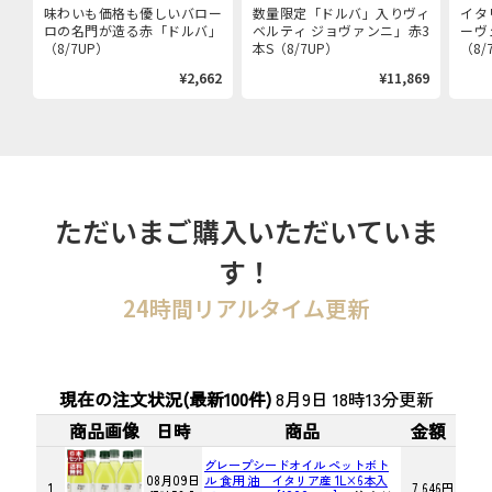
味わいも価格も優しいバロー
数量限定「ドルバ」入りヴィ
イタ
ロの名門が造る赤「ドルバ」
ベルティ ジョヴァンニ」赤3
ーヴ
（8/7UP）
本S（8/7UP）
（8/
¥2,662
¥11,869
ただいまご購入いただいていま
す！
24時間リアルタイム更新