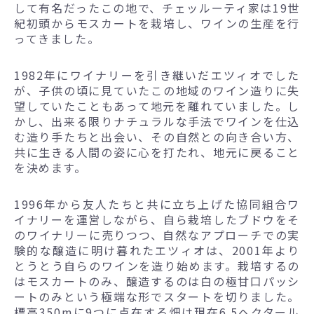
して有名だったこの地で、チェッルーティ家は19世
紀初頭からモスカートを栽培し、ワインの生産を行
ってきました。
1982年にワイナリーを引き継いだエツィオでした
が、子供の頃に見ていたこの地域のワイン造りに失
望していたこともあって地元を離れていました。し
かし、出来る限りナチュラルな手法でワインを仕込
む造り手たちと出会い、その自然との向き合い方、
共に生きる人間の姿に心を打たれ、地元に戻ること
を決めます。
1996年から友人たちと共に立ち上げた協同組合ワ
イナリーを運営しながら、自ら栽培したブドウをそ
のワイナリーに売りつつ、自然なアプローチでの実
験的な醸造に明け暮れたエツィオは、2001年より
とうとう自らのワインを造り始めます。栽培するの
はモスカートのみ、醸造するのは白の極甘口パッシ
ートのみという極端な形でスタートを切りました。
標高350mに9つに点在する畑は現在6.5ヘクタール