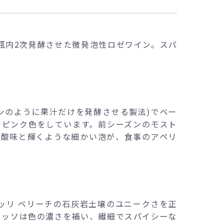
瓶内2次発酵させた微発泡性ロゼワイン。スパ
インのように果汁だけを発酵させる製法)でベー
なピンク色をしています。前シーズンのモスト
な酸味と輝くような細かい泡が、食事のアペリ
ッリ ベリーチの石灰岩土壌のユニークさを正
ロッソは色の濃さを補い、繊細でスパイシーな