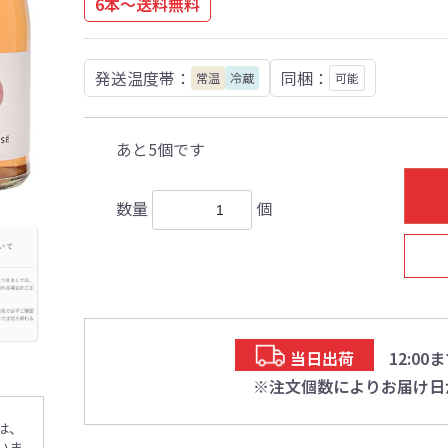
6本～送料無料
発送温度帯：
同梱：
常温
冷蔵
可能
あと5個です
数量
個
当日出荷
12:0
※注文個数によりお届け日
は、
いま