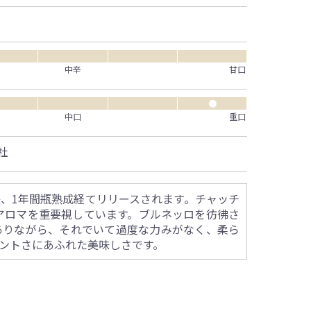
中辛
甘口
●
中口
重口
社
後、1年間瓶熟成経てリリースされます。チャッチ
アロマを重要視しています。ブルネッロを彷彿さ
ありながら、それでいて過度な力みがなく、柔ら
ントさにあふれた美味しさです。