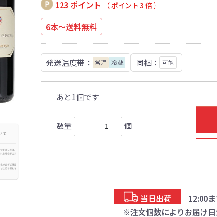
123 ポイント
（ ポイント 3 倍 ）
6本～送料無料
発送温度帯：
同梱：
常温
冷蔵
可能
あと1個です
数量
個
当日出荷
12:0
※注文個数によりお届け日