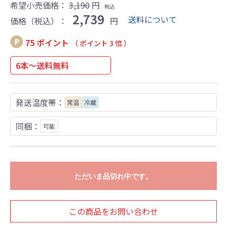
希望小売価格：
3,190
円
税込
2,739
送料について
価格（税込）：
円
75 ポイント
（ ポイント 3 倍 ）
6本～送料無料
発送温度帯：
常温
冷蔵
同梱：
可能
ただいま品切れ中です。
この商品をお問い合わせ