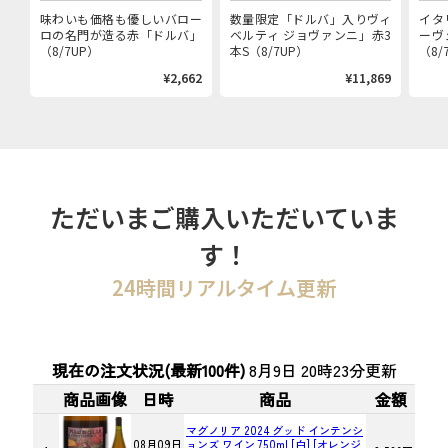
味わいも価格も優しいバロー
数量限定「ドルバ」入りヴィ
イタ
ロの名門が造る赤「ドルバ」
ベルティ ジョヴァンニ」赤3
ーヴ
（8/7UP）
本S（8/7UP）
（8/
¥2,662
¥11,869
ただいまご購入いただいていま
す！
24時間リアルタイム更新