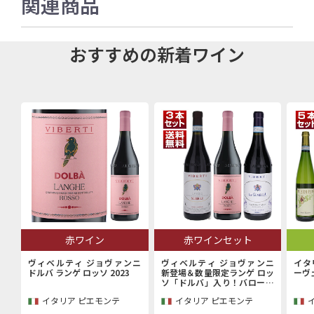
関連商品
おすすめの新着ワイン
赤ワイン
赤ワインセット
ヴィベルティ ジョヴァンニ
ヴィベルティ ジョヴァンニ
イタ
ドルバ ランゲ ロッソ 2023
新登場＆数量限定ランゲ ロッ
ーヴ
ソ「ドルバ」入り！バローロ
村で100年以上続く歴史的生
イタリア ピエモンテ
イタリア ピエモンテ
産者「ヴィベルティ ジョヴァ
ンニ」赤3本セット