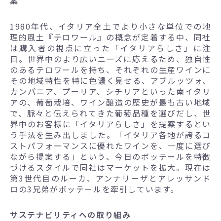
案
1980年代、イタリア全土でより小さな単位での地
理的風土『テロワール』の概念が定着する中、同社
は購入者の視点に立った「イタリアらしさ」に注
目。世界中のより広いニーズに応えるため、独自性
のあるテロワールを持ち、それぞれの生産ワインに
その地域特性を特に色濃く見せる、アブルッツォ、
カンパニア、プーリア、シチリアといった南イタリ
アの、葡萄栽培、ワイン醸造の歴史が最も古い地域
で、脈々と伝えられてきた葡萄品種を選びだし、世
界中のお客様に「イタリアらしさ」を提案するとい
う手法を生み出しました。「イタリア各地が誇るコ
ストパフォーマンスに優れたワインを、一度に選び
ながら提案する」という、今日のボッテールを特徴
づけるスタイルで同社はマーケットを拡大。現在は
第3世代目のルーカ、アンナリーザとアレッサンド
ロの3兄弟がボッテールを牽引しています。
サステナビリティへの取り組み