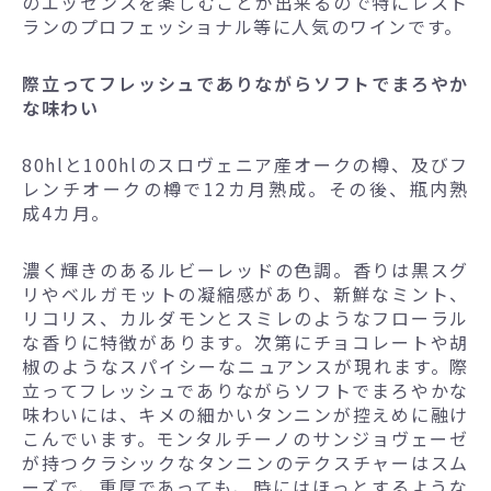
のエッセンスを楽しむことが出来るので特にレスト
ランのプロフェッショナル等に人気のワインです。
際立ってフレッシュでありながらソフトでまろやか
な味わい
80hlと100hlのスロヴェニア産オークの樽、及びフ
レンチオークの樽で12カ月熟成。その後、瓶内熟
成4カ月。
濃く輝きのあるルビーレッドの色調。香りは黒スグ
リやベルガモットの凝縮感があり、新鮮なミント、
リコリス、カルダモンとスミレのようなフローラル
な香りに特徴があります。次第にチョコレートや胡
椒のようなスパイシーなニュアンスが現れます。際
立ってフレッシュでありながらソフトでまろやかな
味わいには、キメの細かいタンニンが控えめに融け
こんでいます。モンタルチーノのサンジョヴェーゼ
が持つクラシックなタンニンのテクスチャーはスム
ーズで、重厚であっても、時にはほっとするような