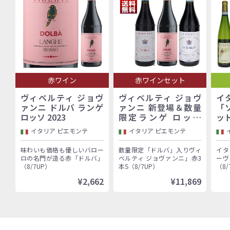
赤ワイン
赤ワインセット
ヴィベルティ ジョヴ
ヴィベルティ ジョヴ
イ
ァンニ ドルバ ランゲ
ァンニ 新登場＆数量
「
ロッソ 2023
限定ランゲ ロッソ
ッ
「ドルバ」入り！バロ
イタリア ピエモンテ
イタリア ピエモンテ
ーロ村で100年以上続
く歴史的生産者「ヴィ
味わいも価格も優しいバロー
数量限定「ドルバ」入りヴィ
イタ
ベルティ ジョヴァン
ロの名門が造る赤「ドルバ」
ベルティ ジョヴァンニ」赤3
ーヴ
ニ」赤3本セット
（8/7UP）
本S（8/7UP）
（8/
¥2,662
¥11,869