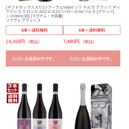
[ギフトボックス入り]ソアーヴェ
500ml ソリ ドルガ グラッパ ディ
クラシコ ラ ロッカ 2022 ピエロパ
バローロ NV ベルタ [グラッパ]
ン 1500ml [白] [マグナム・大容量]
ソアヴェ クラッシコ
6本～送料無料
6本～送料無料
14,300円
7,480円
（税込）
（税込）
ただいま品切れ中です。
ただいま品切れ中です。