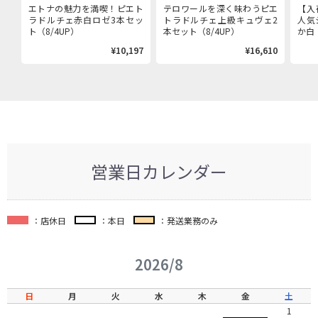
エトナの魅力を満喫！ピエト
テロワールを深く味わうピエ
【入
ラドルチェ赤白ロゼ3本セッ
トラドルチェ上級キュヴェ2
人気
ト（8/4UP）
本セット（8/4UP）
か白（
¥10,197
¥16,610
営業日カレンダー
：店休日
：本日
：発送業務のみ
2026/8
日
月
火
水
木
金
土
1