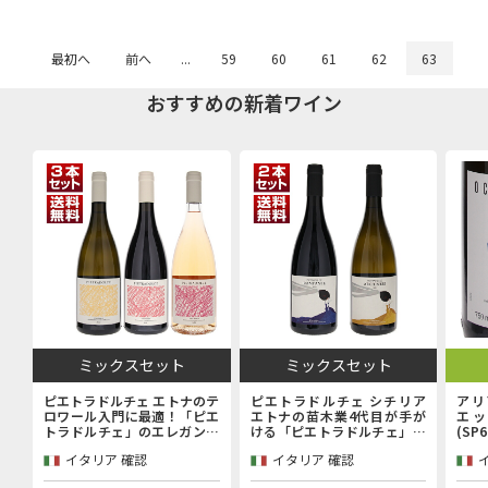
最初へ
前へ
...
59
60
61
62
63
おすすめの新着ワイン
ミックスセット
ミックスセット
ピエトラドルチェ エトナのテ
ピエトラドルチェ シチリア
アリ
ロワール入門に最適！「ピエ
エトナの苗木業4代目が手が
エッ
トラドルチェ」のエレガンス
ける「ピエトラドルチェ」上
(SP
を堪能するエントリーキュヴ
級キュヴェ赤白2本セット
イタリア 確認
イタリア 確認
ェ赤白ロゼ3本セット