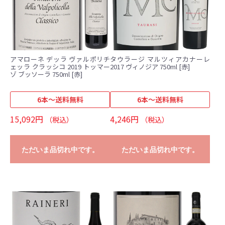
アマローネ デッラ ヴァルポリチ
タウラージ マルツィアカナーレ
ェッラ クラッシコ 2019 トッマー
2017 ヴィノジア 750ml [赤]
ゾ ブッソーラ 750ml [赤]
6本～送料無料
6本～送料無料
15,092円
4,246円
（税込）
（税込）
ただいま品切れ中です。
ただいま品切れ中です。