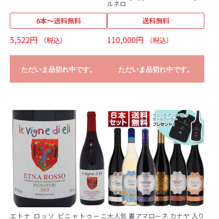
ルネロ
6本～送料無料
送料無料
5,522円
110,000円
（税込）
（税込）
ただいま品切れ中です。
ただいま品切れ中です。
エトナ ロッソ ピニャトゥーニ
大人気 裏アマローネ カナヤ 入り