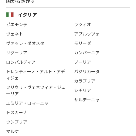
国からさがす
イタリア
ピエモンテ
ラツィオ
ヴェネト
アブルッツォ
ヴァッレ・ダオスタ
モリーゼ
リグーリア
カンパーニア
ロンバルディア
プーリア
トレンティーノ・アルト・アデ
バジリカータ
ィジェ
カラブリア
フリウリ・ヴェネツィア・ジュ
シチリア
ーリア
サルデーニャ
エミリア・ロマーニャ
トスカーナ
ウンブリア
マルケ