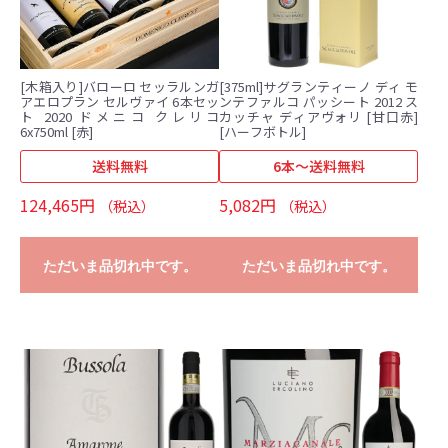
[木箱入り]バローロ セッラルンガ
[375ml]サグランティーノ ディ モ
アエロプラン セルヴァイ 6本セッ
ンテファルコ パッシート 2012 ス
ト 2020 ドメニコ クレリコ
カッチャ ディアヴォリ [甘口赤]
6x750ml [赤]
[ハーフボトル]
送料無料
6本～送料無料
124,465円
5,082円
（税込）
（税込）
ただいま品切れ中です。
ただいま品切れ中です。