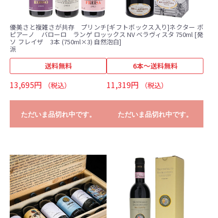
優美さと複雑さが共存 プリンチ
[ギフトボックス入り]ネクター ボ
ピアーノ バローロ ランゲ ロッ
ックス NV ベラヴィスタ 750ml [発
ソ フレイザ 3本 (750ml×3) 自然
泡白]
派
送料無料
6本～送料無料
13,695円
11,319円
（税込）
（税込）
ただいま品切れ中です。
ただいま品切れ中です。