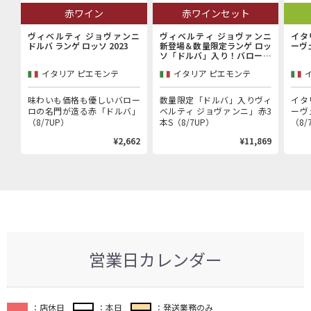
赤ワイン
赤ワインセット
ヴィベルティ ジョヴァンニ
ヴィベルティ ジョヴァンニ
イタ
ドルバ ランゲ ロッソ 2023
新登場＆数量限定ランゲ ロッ
ーヴ
ソ「ドルバ」入り！バローロ
村で100年以上続く歴史的生
イタリア ピエモンテ
イタリア ピエモンテ
産者「ヴィベルティ ジョヴァ
ンニ」赤3本セット
味わいも価格も優しいバロー
数量限定「ドルバ」入りヴィ
イタ
ロの名門が造る赤「ドルバ」
ベルティ ジョヴァンニ」赤3
ーヴ
（8/7UP）
本S（8/7UP）
（8/
¥2,662
¥11,869
営業日カレンダー
：店休日
：本日
：発送業務のみ