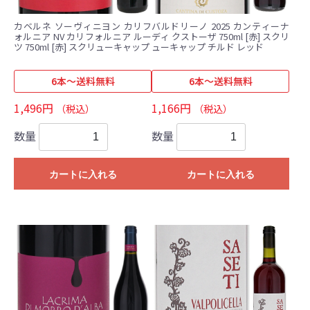
カベルネ ソーヴィニヨン カリフ
バルドリーノ 2025 カンティーナ
ォルニア NV カリフォルニア ルー
ディ クストーザ 750ml [赤] スクリ
ツ 750ml [赤] スクリューキャップ
ューキャップ チルド レッド
6本～送料無料
6本～送料無料
1,496円
1,166円
（税込）
（税込）
数量
数量
カートに入れる
カートに入れる