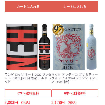
カートに入れる
カートに入れる
ランゲ ロッソ ネー！ 2022 プンセ
マッソ アンティコ プリミティー
ット 750ml [赤] 自然派 チルド レ
ヴォ アイス 2024 シェンク イタリ
ッド
ア 750ml [赤]
6本～送料無料
6本～送料無料
3,003円
2,178円
（税込）
（税込）