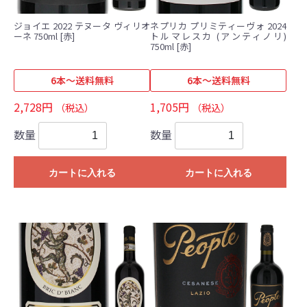
ジョイエ 2022 テヌータ ヴィリオ
ネプリカ プリミティーヴォ 2024
ーネ 750ml [赤]
トルマレスカ (アンティノリ)
750ml [赤]
6本～送料無料
6本～送料無料
2,728円
1,705円
（税込）
（税込）
数量
数量
カートに入れる
カートに入れる