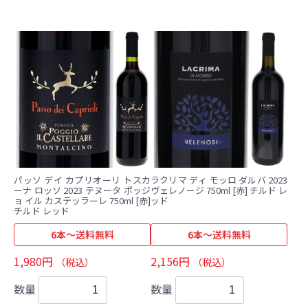
パッソ デイ カプリオーリ トスカ
ラクリマ ディ モッロ ダルバ 2023
ーナ ロッソ 2023 テヌータ ポッジ
ヴェレノージ 750ml [赤] チルド レ
ョ イル カステッラーレ 750ml [赤]
ッド
チルド レッド
6本～送料無料
6本～送料無料
1,980円
2,156円
（税込）
（税込）
数量
数量