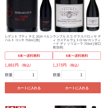
レゲント プティ チエ 2024 ベルン
ランブルスコ グラスパロッサ デ
ハルト コッホ 750ml [赤]
ィ カステルヴェトロ NV カンティ
ーナ ディ ソリエーラ 750ml [甘口
発泡赤]
6本～送料無料
6本～送料無料
1,881円
1,375円
（税込）
（税込）
数量
数量
カートに入れる
カートに入れる