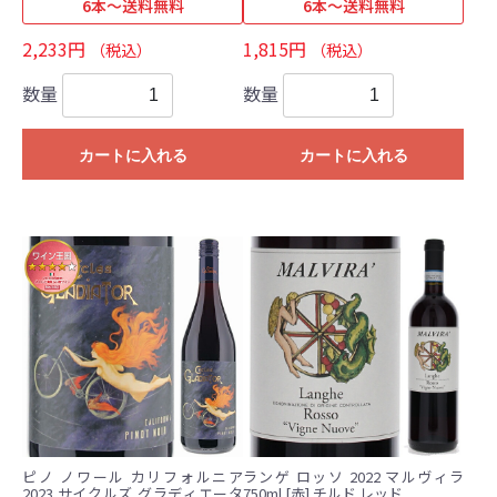
6本～送料無料
6本～送料無料
2,233円
1,815円
（税込）
（税込）
数量
数量
カートに入れる
カートに入れる
ピノ ノワール カリフォルニア
ランゲ ロッソ 2022 マルヴィラ
2023 サイクルズ グラディエータ
750ml [赤] チルド レッド