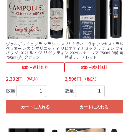
ヴァルポリチェッラ クラシコ ス
プリミティーヴォ アンセストラル
ペリオーレ カンポリエッティ リ
ビオディナミック ナチュレ ワイ
パッソ 2023 ルイジ リゲッティ
ン 2024 ルナーリア 750ml [赤] 自
750ml [赤] クラッシコ
然派 チルド レッド
6本～送料無料
6本～送料無料
2,332円
2,596円
（税込）
（税込）
数量
数量
カートに入れる
カートに入れる