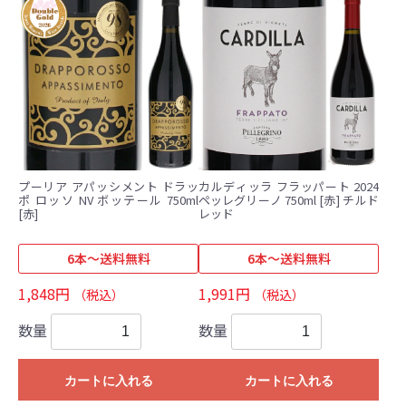
プーリア アパッシメント ドラッ
カルディッラ フラッパート 2024
ポ ロッソ NV ボッテール 750ml
ペッレグリーノ 750ml [赤] チルド
[赤]
レッド
6本～送料無料
6本～送料無料
1,848円
1,991円
（税込）
（税込）
数量
数量
カートに入れる
カートに入れる