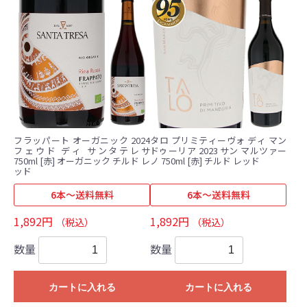
フラッパート オーガニック 2024
タロ プリミティーヴォ ディ マン
フェウド ディ サンタテレサ
ドゥーリア 2023 サン マルツァー
750ml [赤] オーガニック チルド レ
ノ 750ml [赤] チルド レッド
ッド
6本～送料無料
6本～送料無料
1,892円
1,892円
（税込）
（税込）
数量
数量
カートに入れる
カートに入れる