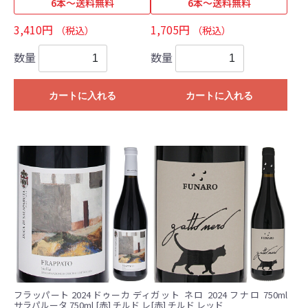
6本～送料無料
6本～送料無料
3,410円
1,705円
（税込）
（税込）
数量
数量
カートに入れる
カートに入れる
フラッパート 2024 ドゥーカ ディ
ガット ネロ 2024 フナロ 750ml
サラパルータ 750ml [赤] チルド レ
[赤] チルド レッド