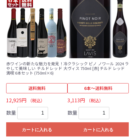
赤ワインの新たな魅力を発見！冷
クラシック ピノ ノワール 2024 ラ
やして美味しい チルドレッド 大
ヴィス 750ml [赤] チルド レッド
満喫 6本セット (750ml×6)
送料無料
6本～送料無料
12,925円
3,113円
（税込）
（税込）
数量
数量
カートに入れる
カートに入れる